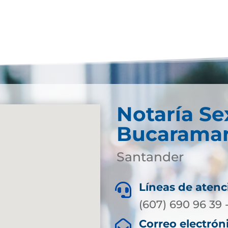
Notaría Se
Bucarama
Santander
Líneas de atenc

(607) 690 96 39 
Correo electrón
