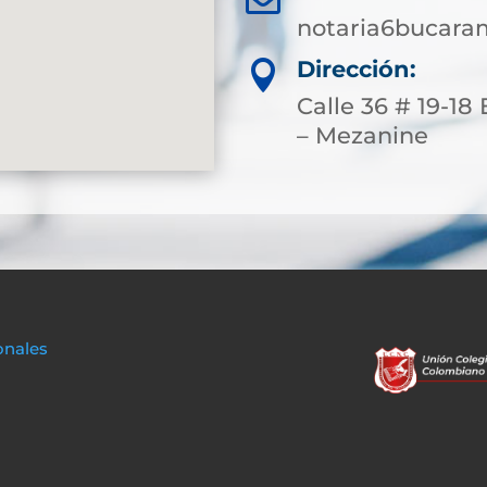
notaria6bucar
Dirección:

Calle 36 # 19-18
– Mezanine
onales