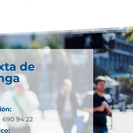
xta de
nga
ión:
- 690 94 22
ico: