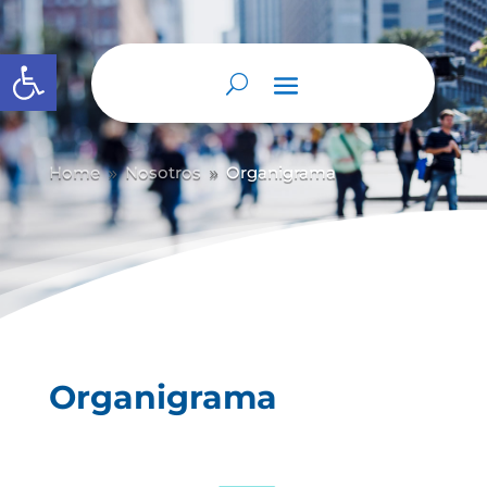
Abrir barra de herramientas
Home
Nosotros
Organigrama
9
9
Organigrama