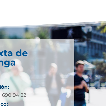
xta de
nga
ión:
- 690 94 22
ico: