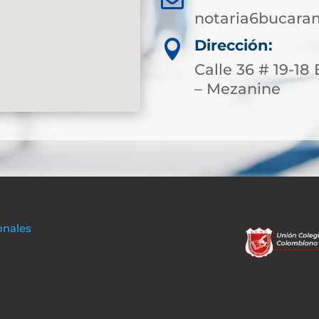
notaria6bucar
Dirección:

Calle 36 # 19-18
– Mezanine
onales