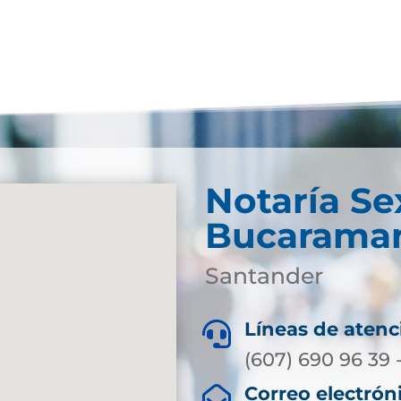
Notaría Se
Bucarama
Santander
Líneas de atenc

(607) 690 96 39 
Correo electrón
