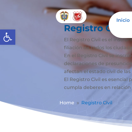
Inicio
Registro Civil
Abrir barra de herramientas
El Registro Civil es el instru
filiación de todos los ciuda
En el Registro Civil se inscr
declaraciones de presunción
afectan el estado civil de la
El Registro Civil es esencia
cumpla deberes en relación c
Home
Registro Civil
9