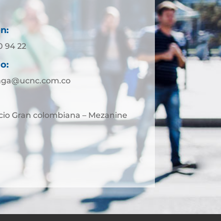
n:
0 94 22
o:
nga@ucnc.com.co
ficio Gran colombiana – Mezanine