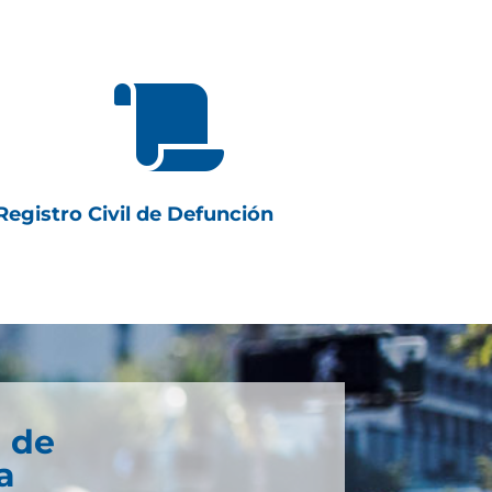

Registro Civil de Defunción
a de
a