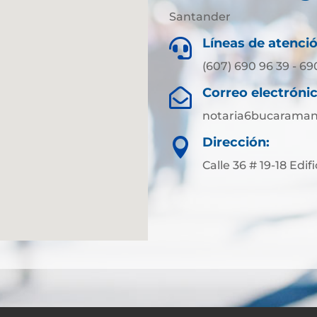
Santander
Líneas de atenció

(607) 690 96 39 - 69
Correo electrónic

notaria6bucarama
Dirección:

Calle 36 # 19-18 Edi