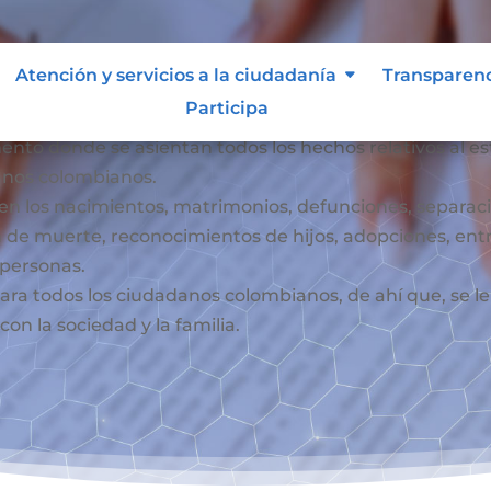
Atención y servicios a la ciudadanía
Transparen
Participa
mento donde se asientan todos los hechos relativos al esta
danos colombianos.
iben los nacimientos, matrimonios, defunciones, separaci
 de muerte, reconocimientos de hijos, adopciones, ent
s personas.
l para todos los ciudadanos colombianos, de ahí que, se 
on la sociedad y la familia.