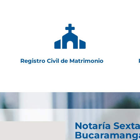

Registro Civil de Matrimonio
Notaría Sext
Bucaramang