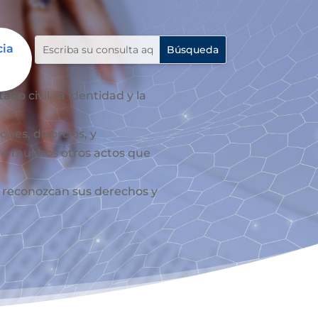
cia
do civil, la identidad y la
ones, divorcios, y
re muchos otros actos que
le reconozcan sus derechos y