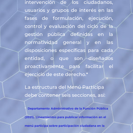
intervención de los ciudadanos,
usuarios y grupos de interés en las
fases de formulación, ejecución,
control y evaluación del ciclo de la
gestión pública definidas en la
normatividad general y en las
disposiciones específicas para cada
entidad, o que son diseñados
proactivamente para facilitar el
ejercicio de este derecho.*
La estructura del Menú Participa
debe contener seis secciones, así:
*
Departamento Administrativo de la Función Pública
(2021). Lineamientos para publicar información en el
menú participa sobre participación ciudadana en la