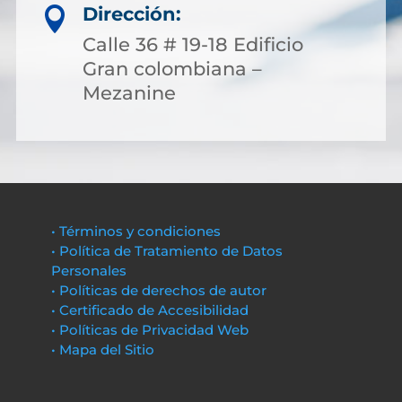
Dirección:

Calle 36 # 19-18 Edificio
Gran colombiana –
Mezanine
• Términos y condiciones
• Política de Tratamiento de Datos
Personales
• Políticas de derechos de autor
• Certificado de Accesibilidad
• Políticas de Privacidad Web
• Mapa del Sitio