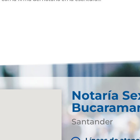
Notaría Se
Bucarama
Santander