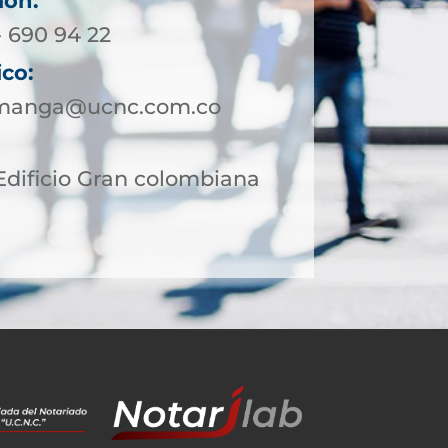
ión:
- 690 94 22
ico:
amanga@ucnc.com.co
 Edificio Gran colombiana