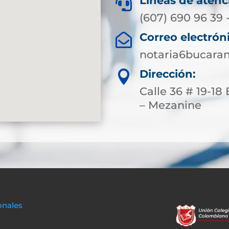
Líneas de atenc

(607) 690 96 39 
Correo electrón

notaria6bucar
Dirección:

Calle 36 # 19-18
– Mezanine
onales