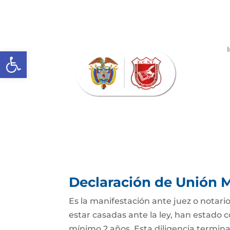
Abrir barra de herramientas
Declaración de Unión M
Es la manifestación ante juez o notario
estar casadas ante la ley, han estado
mínimo 2 años. Esta diligencia termina c