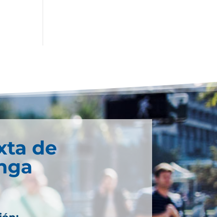
xta de
nga