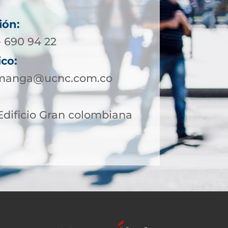
ión:
- 690 94 22
ico:
amanga@ucnc.com.co
 Edificio Gran colombiana