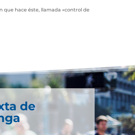
ón que hace éste, llamada «control de
xta de
nga