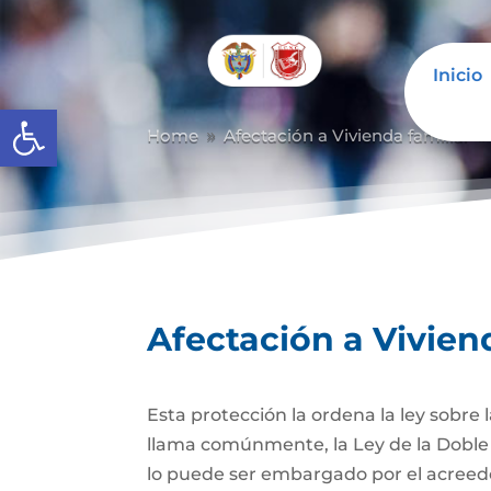
Inicio
Abrir barra de herramientas
Home
Afectación a Vivienda familiar
9
Afectación a Vivien
Esta protección la ordena la ley sobre
llama comúnmente, la Ley de la Doble 
lo puede ser embargado por el acreedor