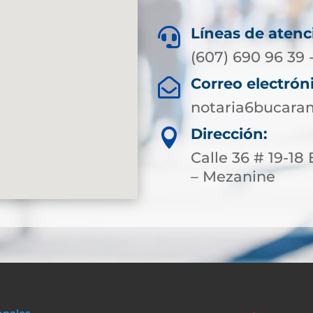
Líneas de atenc

(607) 690 96 39 
Correo electrón

notaria6bucar
Dirección:

Calle 36 # 19-18
– Mezanine