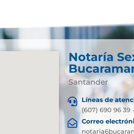
Notaría Se
Bucarama
Santander
Líneas de atenc

(607) 690 96 39 
Correo electrón

notaria6bucar