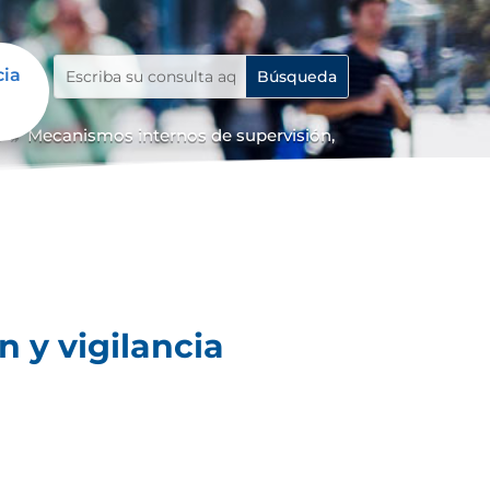
cia
o
Mecanismos internos de supervisión,
9
 y vigilancia