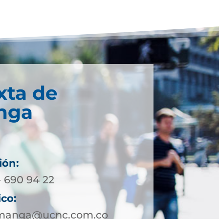
xta de
nga
ión:
- 690 94 22
ico:
amanga@ucnc.com.co