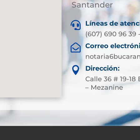
Santander
Líneas de atenc

(607) 690 96 39 
Correo electrón

notaria6bucar
Dirección:

Calle 36 # 19-18
– Mezanine