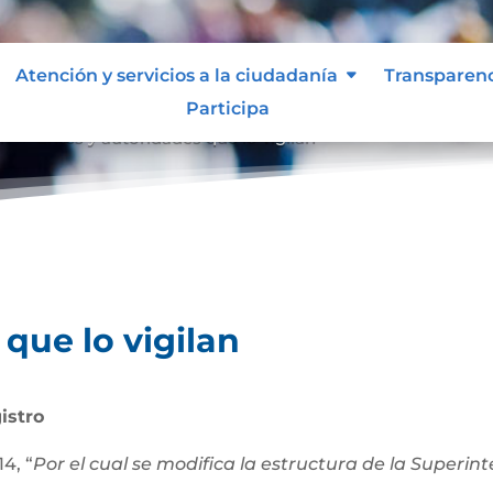
Atención y servicios a la ciudadanía
Transparen
Participa
an
Entes y autoridades que lo vigilan
9
que lo vigilan
istro
4, “
Por el cual se modifica la estructura de la Superi