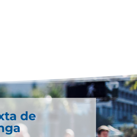
xta de
nga