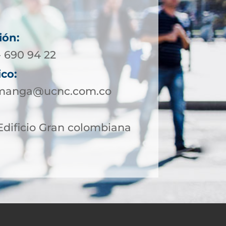
ión:
- 690 94 22
ico:
amanga@ucnc.com.co
 Edificio Gran colombiana