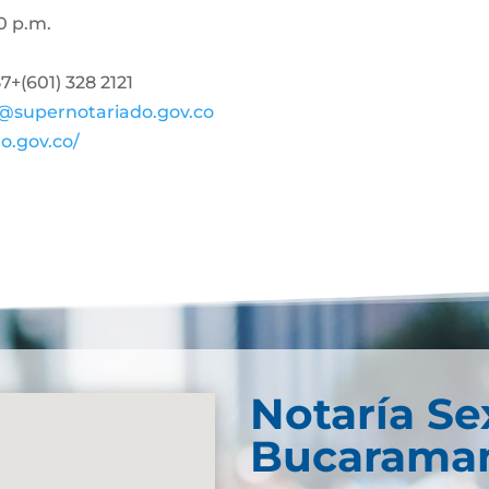
0 p.m.
+(601) 328 2121
@supernotariado.gov.co
o.gov.co/
Notaría Se
Bucarama