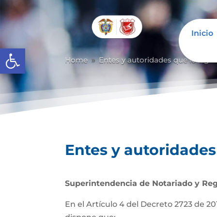
Inicio
Abrir barra de herramientas
Home
Entes y autoridades que lo vigil
9
Entes y autoridades 
Superintendencia de Notariado y Reg
En el Artículo 4 del Decreto 2723 de 201